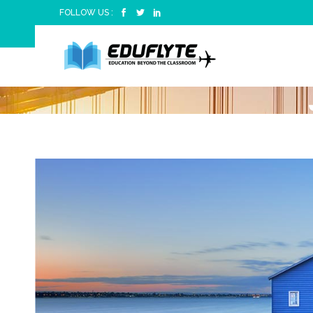
FOLLOW US :
This is Photoshop's versi
lorem quis bibendum 