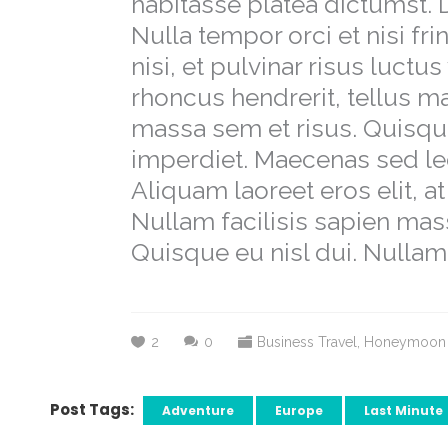
habitasse platea dictumst. D
Nulla tempor orci et nisi fri
nisi, et pulvinar risus luctus
rhoncus hendrerit, tellus m
massa sem et risus. Quisque
imperdiet. Maecenas sed l
Aliquam laoreet eros elit, a
Nullam facilisis sapien mas
Quisque eu nisl dui. Nulla
2
0
Business Travel
,
Honeymoon
Post Tags:
Adventure
Europe
Last Minute