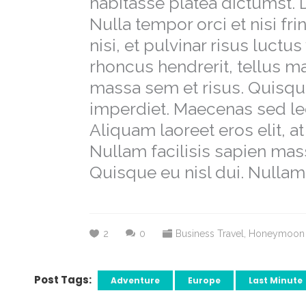
habitasse platea dictumst. D
Nulla tempor orci et nisi fri
nisi, et pulvinar risus luctus
rhoncus hendrerit, tellus m
massa sem et risus. Quisque
imperdiet. Maecenas sed l
Aliquam laoreet eros elit, a
Nullam facilisis sapien mas
Quisque eu nisl dui. Nulla
2
0
Business Travel
,
Honeymoon
Post Tags:
Adventure
Europe
Last Minute